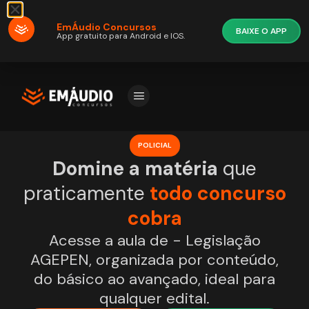
EmÁudio Concursos
BAIXE O APP
App gratuito para Android e IOS.
POLICIAL
Domine a matéria
que
praticamente
todo concurso
cobra
Acesse a aula de - Legislação
AGEPEN, organizada por conteúdo,
do básico ao avançado, ideal para
qualquer edital.