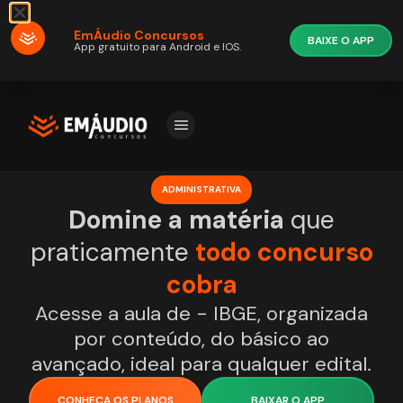
EmÁudio Concursos
BAIXE O APP
App gratuito para Android e IOS.
ADMINISTRATIVA
Domine a matéria
que
praticamente
todo concurso
cobra
Acesse a aula de - IBGE, organizada
por conteúdo, do básico ao
avançado, ideal para qualquer edital.
CONHEÇA OS PLANOS
BAIXAR O APP