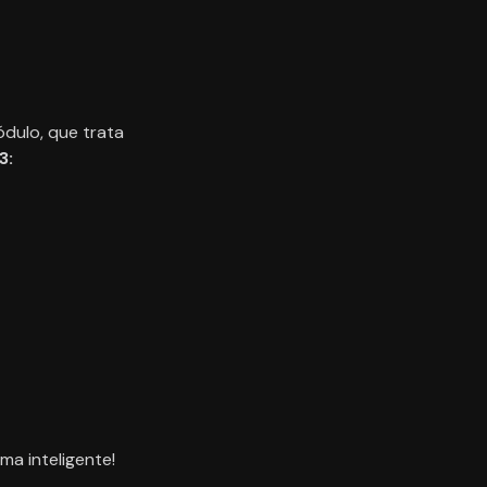
ódulo, que trata
3:
a inteligente!