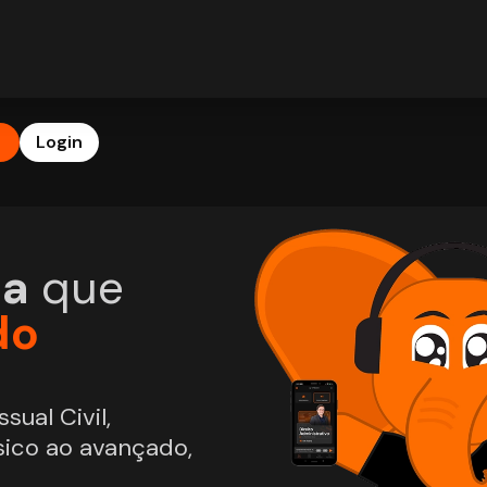
b
Login
ia
que
do
sual Civil,
sico ao avançado,