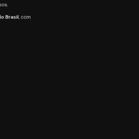
sos.
o Brasil
, com